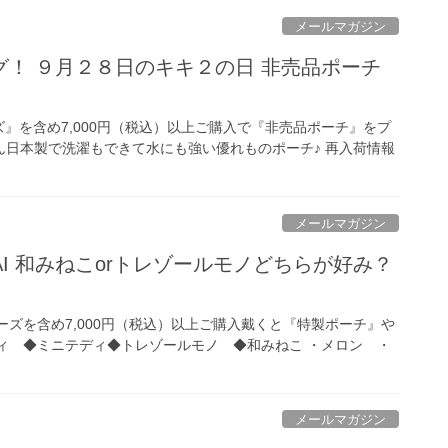
メールマガジン
！ ９月２８日のキキ２の日 非売品ポーチ
』を含め7,000円（税込）以上ご購入で『非売品ポーチ』をプ
ん日本製で洗濯もできて水にも強い優れものポーチ♪ 再入荷情報
メールマガジン
I 和みねこorトレゾールモノどちらが好み？
ズを含め7,000円（税込）以上ご購入戴くと『特製ポーチ』や
ィ ◆ミニテディ◆トレゾールモノ ◆和みねこ ・メロン ・
メールマガジン