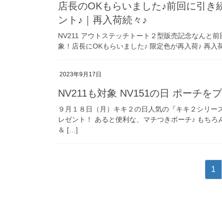
店長のOKもらいました♪前回に引き続き
ント♪｜再入荷続々♪
NV211 アウトステッチトート２型販売記念なんと前
象！店長にOKもらいました♪ 限定色が再入荷♪ 再入
2023年9月17日
NV211も対象 NV151の日 ポーチを
９月１８日（月）キキ２の日人気の『キキ２シリーズ
レゼント！ あると便利な、マチつきポーチ♪ もちろ
＆ […]
投
固
1
稿
定
ペ
の
ー
ペ
ジ