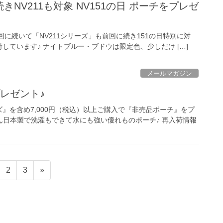
NV211も対象 NV151の日 ポーチをプレゼ
回に続いて「NV211シリーズ」も前回に続き151の日特別に対
荷しています♪ ナイトブルー・ブドウは限定色、少しだけ […]
メールマガジン
プレゼント♪
』を含め7,000円（税込）以上ご購入で『非売品ポーチ』をプ
ん日本製で洗濯もできて水にも強い優れものポーチ♪ 再入荷情報
固
固
2
3
»
定
定
ペ
ペ
ー
ー
ジ
ジ