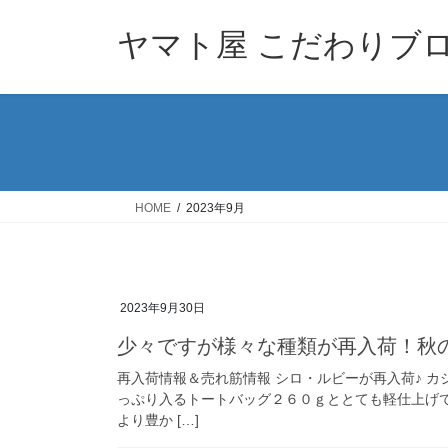
コ
ナ
ン
ビ
ヤマト屋 こだわりブ
テ
ゲ
ン
ー
ツ
シ
へ
ョ
ス
ン
キ
に
ッ
移
HOME
2023年9月
プ
動
2023年9月30日
少々ですが様々な種類が再入荷！秋
再入荷情報＆売れ筋情報 シロ・ルビーが再入荷♪ 
っぷり入るトートバッグ２６０ｇととても軽仕上げ
より豊か […]