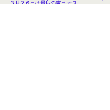
３月２６日は最良の吉日 オス
スメのお財布をご紹介」
2022年3月14日
2022/3/14 メールマガジン「ネ
ット限定アイテム販売！ ｜３
月１５日（火）１５１の日ポー
チプレゼント｜お得な2buy15
日迄！」
2022年3月12日
2022/3/12 メールマガジン「3
月15日迄 20%OFFキャンペー
ン ｜2022年最良吉日とは？｜
【予告】限定アイテム販売」