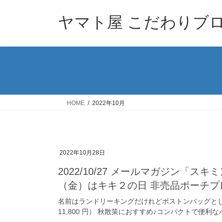
コ
ナ
ン
ビ
ヤマト屋 こだわりブ
テ
ゲ
ン
ー
ツ
シ
へ
ョ
ス
ン
キ
に
ッ
移
HOME
2022年10月
プ
動
2022年10月28日
2022/10/27 メールマガジン「
（金）はキキ２の日 非売品ポーチプ
名前はランドリーキングだけれどボストンバッグとして
11,800 円） 秋散策におすすめ♪コンパクトで便利なバ