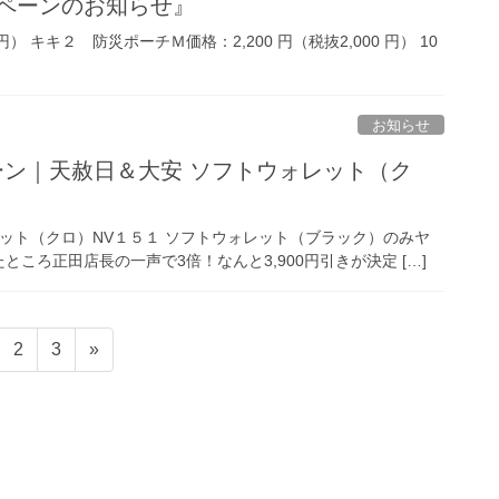
ペーンのお知らせ』
円） キキ２ 防災ポーチＭ価格：2,200 円（税抜2,000 円） 10
お知らせ
ペーン｜天赦日＆大安 ソフトウォレット（ク
レット（クロ）NV１５１ ソフトウォレット（ブラック）のみヤ
ところ正田店長の一声で3倍！なんと3,900円引きが決定 […]
固
固
2
3
»
定
定
ペ
ペ
ー
ー
ジ
ジ