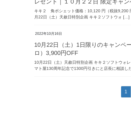
レゼント｜１０月２２日 限定キャン
キキ２ 角ポシェット価格：10,120 円（税抜9,200 
月22日（土）天赦日特別企画 キキ２ソフトウォ […]
2022年10月16日
10月22日（土）1日限りのキャン
ロ）3,900円OFF
10月22日（土）天赦日特別企画 キキ２ソフトウォ
マト屋130周年記念で1300円引きにと店長に相談した
投
固
1
稿
定
ペ
の
ー
ペ
ジ
ー