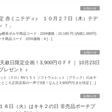
お知らせ
数量限定 赤ミニテディ♪ １０月２７日（木）テデ
 ！」
ルサ商品コード : J269価格：15,180 円 (内税1,380円)
品コード : J255価格：4 […]
お知らせ
2日天赦日限定企画！3,900円ＯＦＦ｜ 10月23日
プレゼント ♪
レット（クロ）NV１５１ ソフトウォレット（ブラック）のみヤ
ところ正田店長の一声で3倍！なんと3,900円引きが決定 […]
お知らせ
１０月１８日（火）はキキ２の日 非売品ポーチプ