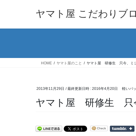
コ
ナ
ン
ビ
ヤマト屋 こだわりブ
テ
ゲ
ン
ー
ツ
シ
へ
ョ
ス
ン
キ
に
ッ
移
HOME
ヤマト屋のこと
ヤマト屋 研修生 只今、ミ
プ
動
2013年11月29日
/ 最終更新日時 :
2016年4月20日
軽いバ
ヤマト屋 研修生 只