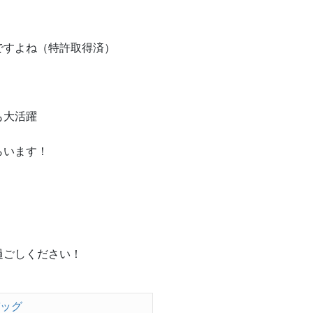
ですよね（特許取得済）
も大活躍
らいます！
過ごしください！