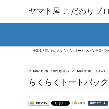
コ
ナ
ン
ビ
ヤマト屋 こだわりブ
テ
ゲ
ン
ー
ツ
シ
へ
ョ
ス
ン
キ
に
ッ
移
HOME
商品のこと
らくらくトートバッグの季節が到
プ
動
2014年5月29日
/ 最終更新日時 :
2016年4月20日
軽いバッ
らくらくトートバッグ