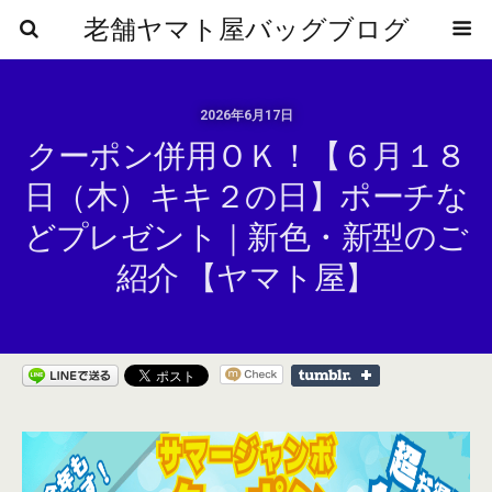
老舗ヤマト屋バッグブログ
2026年6月17日
クーポン併用ＯＫ！【６月１８
日（木）キキ２の日】ポーチな
どプレゼント｜新色・新型のご
紹介 【ヤマト屋】