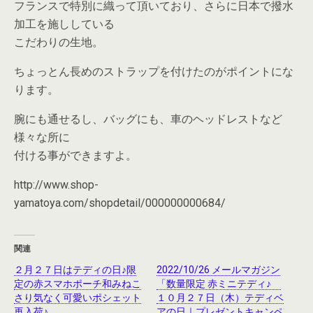
フランスで特別に織って頂いており、さらに日本で撥水
加工を施ししている
こだわりの生地。
ちょっとん長めのストラップを付けたのがポイントにな
ります。
腕にも通せるし、バッグにも、車のヘッドレストなど
様々な所に
付ける事ができますよ。
http://www.shop-
yamatoya.com/shopdetail/000000000684/
関連
２月２７日はテディの日♪限
2022/10/26 メールマガジン
定の赤スマホポーチ和みねこ
「数量限定 赤ミニテディ♪
さり気なく可愛いポシェット
１０月２７日（木）テディベ
再入荷♪
アの日｜プレゼントキャンペ