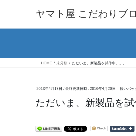
コ
ナ
ン
ビ
ヤマト屋 こだわりブ
テ
ゲ
ン
ー
ツ
シ
へ
ョ
ス
ン
キ
に
ッ
移
HOME
未分類
ただいま、新製品を試作中。。。
プ
動
2013年4月17日
/ 最終更新日時 :
2016年4月20日
軽いバッ
ただいま、新製品を試