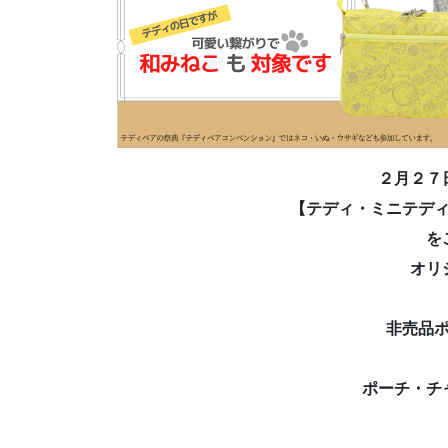
２月２７
【テディ・ミニテデ
を
オリ
非売品
ポーチ・チ