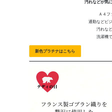
汚れなどが気
Ａ４フ
通勤などビ
汚れな
洗濯機
新色プラチナはこちら