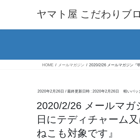
コ
ナ
ン
ビ
ヤマト屋 こだわりブ
テ
ゲ
ン
ー
ツ
シ
へ
ョ
ス
ン
キ
に
ッ
移
HOME
メールマガジン
2020/2/26 メールマ
プ
動
2020年2月26日
/ 最終更新日時 :
2020年2月26日
軽いバッ
2020/2/26 メー
日にテディチャーム又
ねこも対象です』