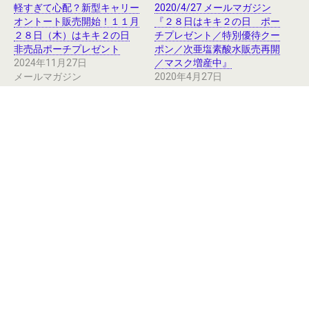
軽すぎて心配？新型キャリー
2020/4/27 メールマガジン
オントート販売開始！１１月
『２８日はキキ２の日 ポー
２８日（木）はキキ２の日
チプレゼント／特別優待クー
非売品ポーチプレゼント
ポン／次亜塩素酸水販売再開
2024年11月27日
／マスク増産中』
メールマガジン
2020年4月27日
メールマガジン
2020/10/17 メールマガジン
『10月18日はキキ2の日 非売
品ポーチをプレゼント｜この
秋冬使いたいおススメ３選』
2020年10月17日
メールマガジン
Categories:
メールマガジン
,
未分類
Previous Post
Next Post
2020/10/26 メールマガジン
2020/10/31 メールマガジン
『10月27日はなぜテディベア
『ご要望にお応えし【ミニウォ