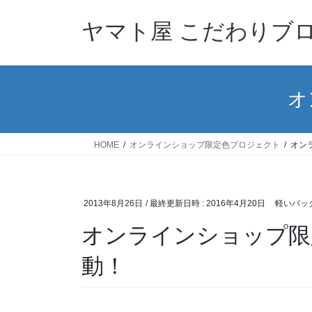
コ
ナ
ン
ビ
ヤマト屋 こだわりブ
テ
ゲ
ン
ー
ツ
シ
へ
ョ
オ
ス
ン
キ
に
ッ
移
HOME
オンラインショップ限定色プロジェクト
オン
プ
動
2013年8月26日
/ 最終更新日時 :
2016年4月20日
軽いバッ
オンラインショップ限
動！