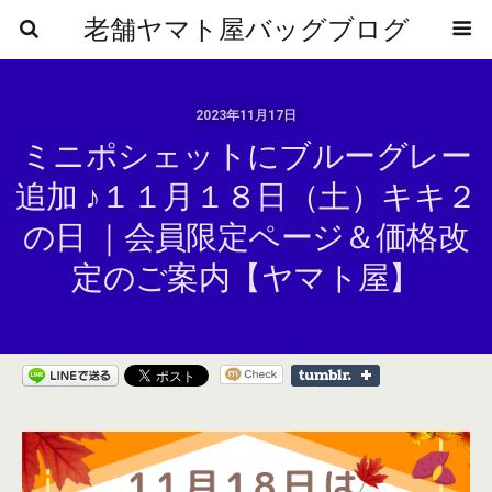
老舗ヤマト屋バッグブログ
2023年11月17日
ミニポシェットにブルーグレー
追加 ♪１１月１８日（土）キキ２
の日 ｜会員限定ページ＆価格改
定のご案内【ヤマト屋】