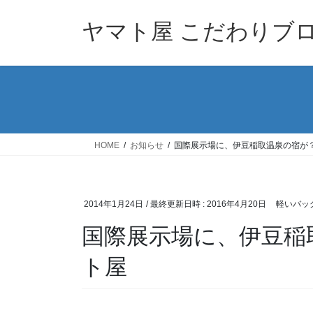
コ
ナ
ン
ビ
ヤマト屋 こだわりブ
テ
ゲ
ン
ー
ツ
シ
へ
ョ
ス
ン
キ
に
ッ
移
HOME
お知らせ
国際展示場に、伊豆稲取温泉の宿が
プ
動
2014年1月24日
/ 最終更新日時 :
2016年4月20日
軽いバッ
国際展示場に、伊豆稲
ト屋