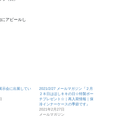
的にアピールし
展示会に出展してい
2021/2/27 メールマガジン『２月
２８日はほしキキの日☆特製ポー
日
チプレゼント☆｜再入荷情報｜保
冷インナーケースの季節です』
2021年2月27日
メールマガジン