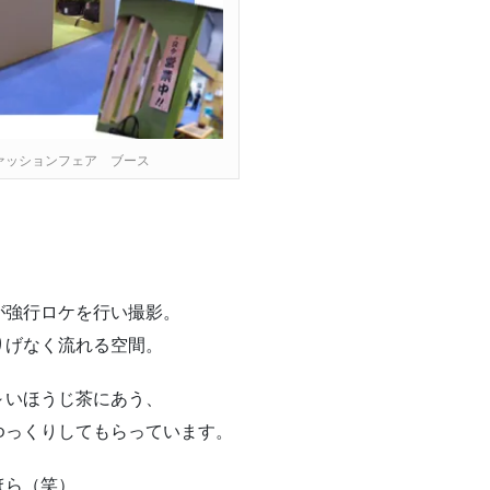
ファッションフェア ブース
が強行ロケを行い撮影。
りげなく流れる空間。
～いほうじ茶にあう、
ゆっくりしてもらっています。
ほら（笑）