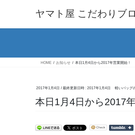
コ
ナ
ン
ビ
ヤマト屋 こだわりブ
テ
ゲ
ン
ー
ツ
シ
へ
ョ
ス
ン
キ
に
ッ
移
HOME
お知らせ
本日1月4日から2017年営業開始！
プ
動
2017年1月4日
/ 最終更新日時 :
2017年1月4日
軽いバッグ
本日1月4日から2017