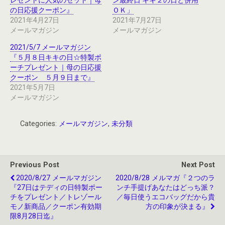
レゼントに人気のセット｜母
ン最終日 キキ２の日と併用
の日応援クーポン』
ＯＫ」
2021年4月27日
2021年7月27日
メールマガジン
メールマガジン
2021/5/7 メールマガジン
『５月８日キキの日☆特製ポ
ーチプレゼント｜母の日応援
クーポン ５月９日まで』
2021年5月7日
メールマガジン
Categories:
メールマガジン
,
未分類
Previous Post
Next Post
2020/8/27 メールマガジン
2020/8/28 メルマガ『２つのラ
『27日はテディの日特製ポー
ンチ手提げあなたはどっち派？
チをプレゼント／トレゾール
／毎日使うエコバッグだから貴
モノ新商品／クーポン有効期
方の印象が決まる』
限8月28日迄』